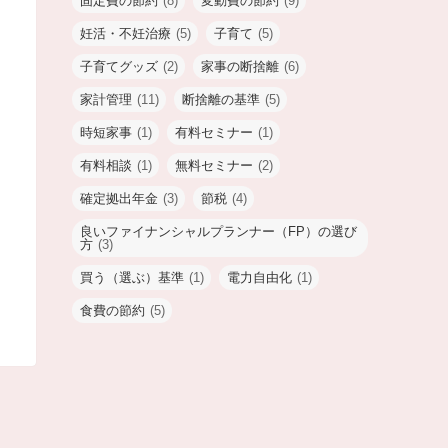
固定費の節約
(8)
変動費の節約
(9)
妊活・不妊治療
(5)
子育て
(5)
子育てグッズ
(2)
家事の断捨離
(6)
家計管理
(11)
断捨離の基準
(5)
時短家事
(1)
有料セミナー
(1)
有料相談
(1)
無料セミナー
(2)
確定拠出年金
(3)
節税
(4)
良いファイナンシャルプランナー（FP）の選び
方
(3)
買う（選ぶ）基準
(1)
電力自由化
(1)
食費の節約
(5)