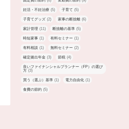
固定費の節約
(8)
変動費の節約
(9)
妊活・不妊治療
(5)
子育て
(5)
子育てグッズ
(2)
家事の断捨離
(6)
家計管理
(11)
断捨離の基準
(5)
時短家事
(1)
有料セミナー
(1)
有料相談
(1)
無料セミナー
(2)
確定拠出年金
(3)
節税
(4)
良いファイナンシャルプランナー（FP）の選び
方
(3)
買う（選ぶ）基準
(1)
電力自由化
(1)
食費の節約
(5)