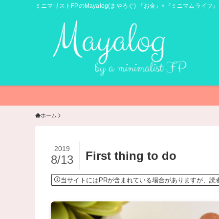
ミニマリストFPのMayalog(まやろぐ) 『お金』×『ミニマムライフ』
ホーム
2019
First thing to do
8/13
当サイトにはPRが含まれている場合がありますが、読