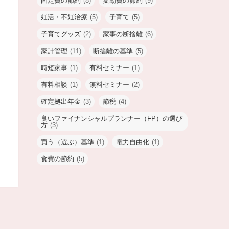
固定費の節約
(8)
変動費の節約
(9)
妊活・不妊治療
(5)
子育て
(5)
子育てグッズ
(2)
家事の断捨離
(6)
家計管理
(11)
断捨離の基準
(5)
時短家事
(1)
有料セミナー
(1)
有料相談
(1)
無料セミナー
(2)
確定拠出年金
(3)
節税
(4)
良いファイナンシャルプランナー（FP）の選び
方
(3)
買う（選ぶ）基準
(1)
電力自由化
(1)
食費の節約
(5)