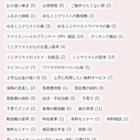
(6)
(8)
(3)
お小遣い稼ぎ
お得情報
ご飯作りたくない部
(1)
(2)
ふるさと納税
ゆるミニマリストの断捨離
(3)
(2)
ゆるミニマリストの服
ゆるミニマリストワーママの服
(14)
(1)
ファイナンシャルプランナー（FP）相談
マッチング拠出
(4)
ミニマリストがものを選ぶ基準
(2)
(14)
ミニマリストのコスメ・化粧品
ミニマリストの思考
(7)
(5)
ライフハック
ワーママのサバイバル術
(5)
(7)
上手なお金の使い方
上手に利用したい無料サービス
(2)
(1)
(8)
保険の見直し
医療費控除
固定費の節約
(9)
(5)
(5)
変動費の節約
妊活・不妊治療
子育て
(2)
(6)
(11)
子育てグッズ
家事の断捨離
家計管理
(5)
(1)
(1)
(1)
断捨離の基準
時短家事
有料セミナー
有料相談
(2)
(3)
(4)
無料セミナー
確定拠出年金
節税
(3)
良いファイナンシャルプランナー（FP）の選び方