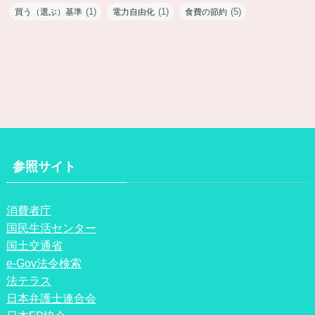
(1)
(1)
(5)
買う（選ぶ）基準
電力自由化
食費の節約
参照サイト
消費者庁
国民生活センター
国土交通省
e-Gov法令検索
法テラス
日本弁護士連合会