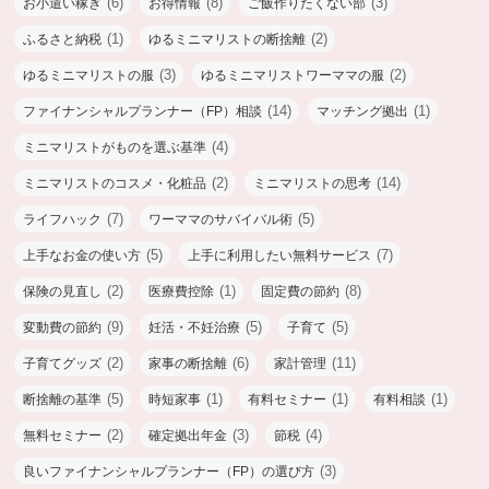
(6)
(8)
(3)
お小遣い稼ぎ
お得情報
ご飯作りたくない部
(1)
(2)
ふるさと納税
ゆるミニマリストの断捨離
(3)
(2)
ゆるミニマリストの服
ゆるミニマリストワーママの服
(14)
(1)
ファイナンシャルプランナー（FP）相談
マッチング拠出
(4)
ミニマリストがものを選ぶ基準
(2)
(14)
ミニマリストのコスメ・化粧品
ミニマリストの思考
(7)
(5)
ライフハック
ワーママのサバイバル術
(5)
(7)
上手なお金の使い方
上手に利用したい無料サービス
(2)
(1)
(8)
保険の見直し
医療費控除
固定費の節約
(9)
(5)
(5)
変動費の節約
妊活・不妊治療
子育て
(2)
(6)
(11)
子育てグッズ
家事の断捨離
家計管理
(5)
(1)
(1)
(1)
断捨離の基準
時短家事
有料セミナー
有料相談
(2)
(3)
(4)
無料セミナー
確定拠出年金
節税
(3)
良いファイナンシャルプランナー（FP）の選び方