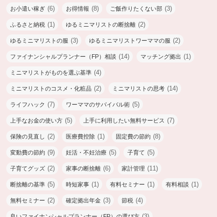
(6)
(8)
(3)
お小遣い稼ぎ
お得情報
ご飯作りたくない部
(1)
(2)
ふるさと納税
ゆるミニマリストの断捨離
(3)
(2)
ゆるミニマリストの服
ゆるミニマリストワーママの服
(14)
(1)
ファイナンシャルプランナー（FP）相談
マッチング拠出
(4)
ミニマリストがものを選ぶ基準
(2)
(14)
ミニマリストのコスメ・化粧品
ミニマリストの思考
(7)
(5)
ライフハック
ワーママのサバイバル術
(5)
(7)
上手なお金の使い方
上手に利用したい無料サービス
(2)
(1)
(8)
保険の見直し
医療費控除
固定費の節約
(9)
(5)
(5)
変動費の節約
妊活・不妊治療
子育て
(2)
(6)
(11)
子育てグッズ
家事の断捨離
家計管理
(5)
(1)
(1)
(1)
断捨離の基準
時短家事
有料セミナー
有料相談
(2)
(3)
(4)
無料セミナー
確定拠出年金
節税
(3)
良いファイナンシャルプランナー（FP）の選び方