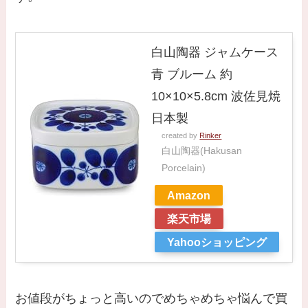
白山陶器 ジャムケース
青 ブルーム 約
10×10×5.8cm 波佐見焼
日本製
created by
Rinker
白山陶器(Hakusan
Porcelain)
Amazon
楽天市場
Yahooショッピング
お値段がちょっと高いのでめちゃめちゃ悩んで買