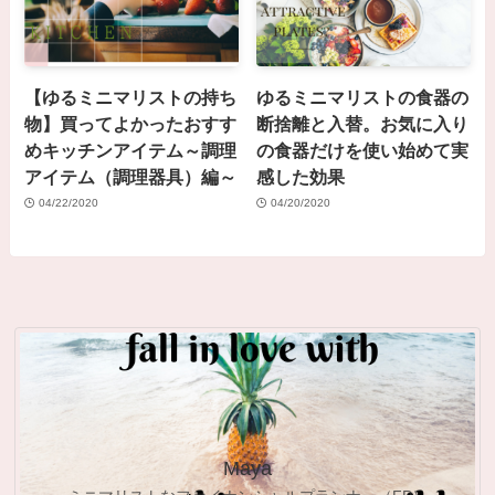
【ゆるミニマリストの持ち
ゆるミニマリストの食器の
物】買ってよかったおすす
断捨離と入替。お気に入り
めキッチンアイテム～調理
の食器だけを使い始めて実
アイテム（調理器具）編～
感した効果
04/22/2020
04/20/2020
Maya