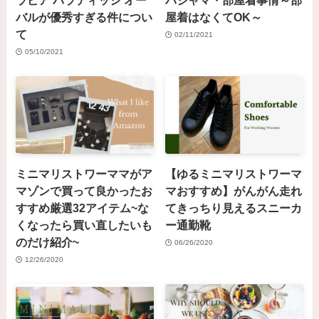
ラビア パラティッシ オー
パジャマ・部屋着事情～部
バルが優秀すぎる件につい
屋着はなくてOK～
て
02/11/2021
05/10/2021
ミニマリストワーママがア
【ゆるミニマリストワーマ
マゾンで買って良かったお
マおすすめ】がんがん走れ
すすめ厳選32アイテム~な
てきっちり見えるスニーカ
くなったら買い直したいも
ー通勤靴
のだけ紹介~
06/26/2020
12/26/2020