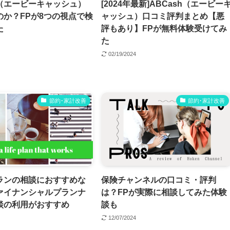
h（エービーキャッシュ）
[2024年最新]ABCash（エービー
のか？FPが8つの視点で検
ャッシュ）口コミ評判まとめ【悪
た
評もあり】FPが無料体験受けてみ
た
02/19/2024
節約･家計改善
節約･家計改善
ランの相談におすすめな
保険チャンネルの口コミ・評判
ァイナンシャルプランナ
は？FPが実際に相談してみた体験
談の利用がおすすめ
談も
12/07/2024