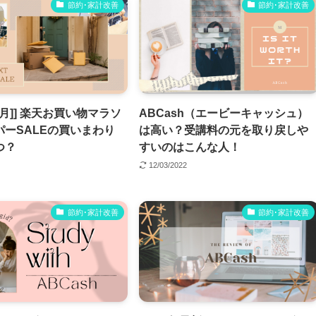
節約･家計改善
節約･家計改善
年4月]] 楽天お買い物マラソ
ABCash（エービーキャッシュ）
パーSALEの買いまわり
は高い？受講料の元を取り戻しや
つ？
すいのはこんな人！
12/03/2022
節約･家計改善
節約･家計改善