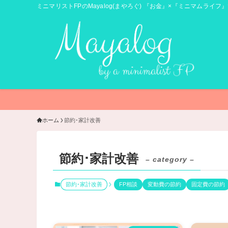
ミニマリストFPのMayalog(まやろぐ) 『お金』×『ミニマムライフ』
ホーム
節約･家計改善
節約･家計改善
– category –
節約･家計改善
FP相談
変動費の節約
固定費の節約