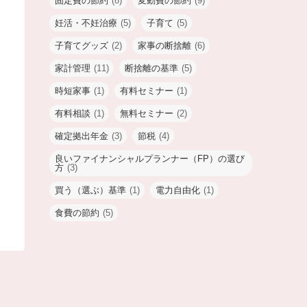
固定費の節約
(8)
変動費の節約
(9)
妊活・不妊治療
(5)
子育て
(5)
子育てグッズ
(2)
家事の断捨離
(6)
家計管理
(11)
断捨離の基準
(5)
時短家事
(1)
有料セミナー
(1)
有料相談
(1)
無料セミナー
(2)
確定拠出年金
(3)
節税
(4)
良いファイナンシャルプランナー（FP）の選び
方
(3)
買う（選ぶ）基準
(1)
電力自由化
(1)
食費の節約
(5)