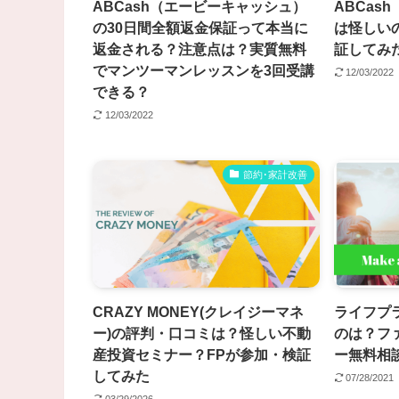
ABCash（エービーキャッシュ）
ABCas
の30日間全額返金保証って本当に
は怪しい
返金される？注意点は？実質無料
証してみ
でマンツーマンレッスンを3回受講
12/03/2022
できる？
12/03/2022
節約･家計改善
CRAZY MONEY(クレイジーマネ
ライフプ
ー)の評判・口コミは？怪しい不動
のは？フ
産投資セミナー？FPが参加・検証
ー無料相
してみた
07/28/2021
03/29/2026