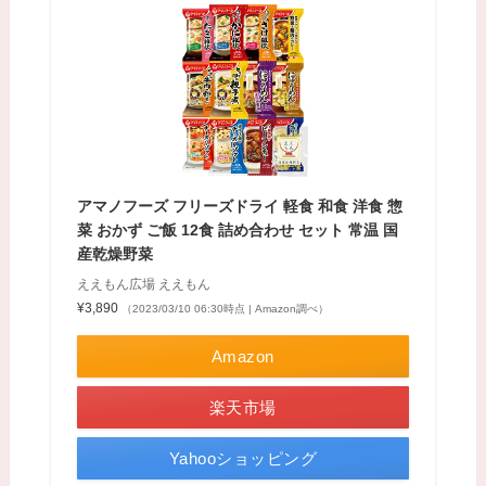
アマノフーズ フリーズドライ 軽食 和食 洋食 惣
菜 おかず ご飯 12食 詰め合わせ セット 常温 国
産乾燥野菜
ええもん広場 ええもん
¥3,890
（2023/03/10 06:30時点 | Amazon調べ）
Amazon
楽天市場
Yahooショッピング