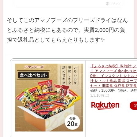
ポチップ
そしてこのアマノフーズのフリーズドライはなん
とふるさと納税にもあるので、実質2,000円の負
担で返礼品としてもらえたりもします✨
【ふるさと納税】 味噌汁 
イ アマノフーズ 食べ比べセ
0食） インスタント レトル
汁 レトルト食品 常温 スー
セット 非常食 保存食 防災食
価格：15000円（税込、送料
3/3/10時点)